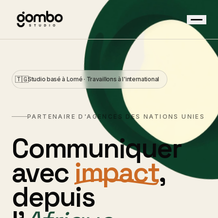
Services
Approche
🇹🇬
Studio basé à Lomé · Travaillons à l'international
Contact
PARTENAIRE D'AGENCES DES NATIONS UNIES
Démarrer un projet
→
Communiquer
avec
impact
,
depuis