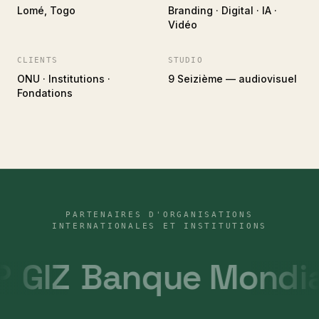
Lomé, Togo
Branding · Digital · IA ·
Vidéo
CLIENTS
STUDIO
ONU · Institutions ·
9 Seizième — audiovisuel
Fondations
PARTENAIRES D'ORGANISATIONS
INTERNATIONALES ET INSTITUTIONS
GIZ
Banque Mondial